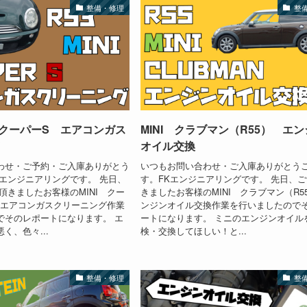
整備・修理
整
 クーパーS エアコンガス
MINI クラブマン（R55） エ
オイル交換
わせ・ご予約・ご入庫ありがとう
いつもお問い合わせ・ご入庫ありがとう
Kエンジニアリングです。 先日、
す。FKエンジニアリングです。 先日、
頂きましたお客様のMINI クー
きましたお客様のMINI クラブマン（R5
のエアコンガスクリーニング作業
ンジンオイル交換作業を行いましたので
でそのレポートになります。 エ
ートになります。 ミニのエンジンオイル
く、色々...
検・交換してほしい！と...
整備・修理
整