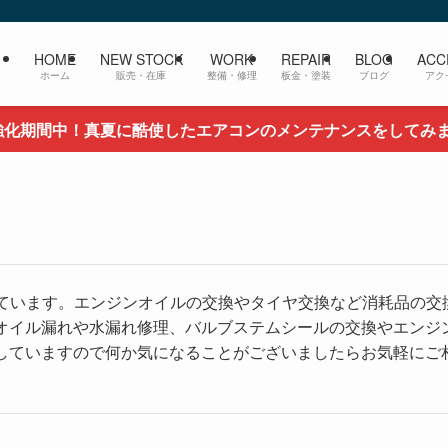
HOME
NEW STOCK
WORK
REPAIR
BLOG
ACC
ホーム
販売・在庫
整備・修理
板金・塗装
ブログ
アク
強化期間中！真夏に酷使したエアコンのメンテナンスをしてみ
しています。エンジンオイルの交換やタイヤ交換など消耗品の交
オイル漏れや水漏れ修理、バルブステムシールの交換やエンジ
していますので何か気になることがございましたらお気軽にご