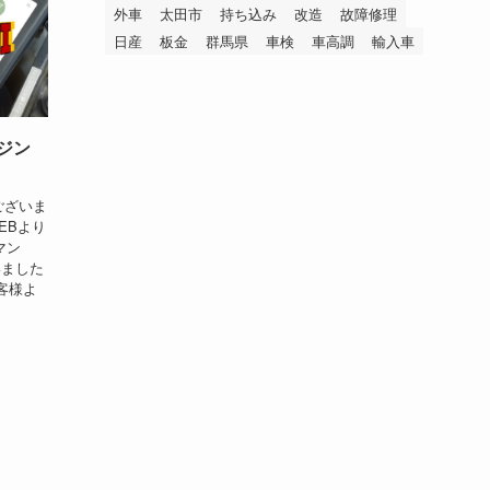
外車
太田市
持ち込み
改造
故障修理
日産
板金
群馬県
車検
車高調
輸入車
ンジン
ございま
EBより
マン
いました
客様よ