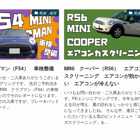
整備・修理
整
ブマン（F54） 車検整備
MINI クーパー（R56） エア
スクリーニング エアコンが効か
わせ・ご入庫ありがとうございま
い エアコンが冷えない
ニアリングです。 先日ご予約頂き
INI クラブマン（F54）の車検
いつもお問い合わせ・ご入庫ありがとう
たのでそのレポートになります。
す。FKエンジニアリングです。今年も3
での入庫ですが、ブレーキパッド
える日が増え、夏の訪れをしっかりと感
...
になってきましたね。 そんな中、連日ご
いただいている人気のピットメニュー「
ガスクリーニング」を...