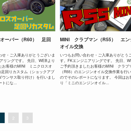
スオーバー（R60） 足回
MINI クラブマン（R55） エ
オイル交換
わせ・ご入庫ありがとうございま
いつもお問い合わせ・ご入庫ありがとう
アリングです。 先日、WEBより
す。FKエンジニアリングです。 先日、W
お客様のMINI ミニクロスオ
ご予約頂きましたお客様のMINI クラブ
）の足回りカスタム（ショックアブ
（R55）のエンジンオイル交換作業を行
ダウンサス取り付け）を行いまし
のでそのレポートになります。 今回はお
トにな...
り「ミニのエンジンオイル...
1
2
3