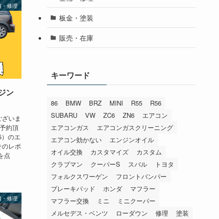
備・修理
板金・塗装
販売・在庫
キーワード
ンジン
86
BMW
BRZ
MINI
R55
R56
SUBARU
VW
ZC6
ZN6
エアコン
ございま
ご予約頂
エアコンガス
エアコンガスクリーニング
5）のエ
エアコン効かない
エンジンオイル
そのレポ
オイル交換
カスタマイズ
カスタム
を点
クラブマン
クーパーS
スバル
トヨタ
フォルクスワーゲン
フロントバンパー
ブレーキパッド
ホンダ
マフラー
備・修理
マフラー交換
ミニ
ミニクーパー
メルセデス・ベンツ
ローダウン
修理
塗装