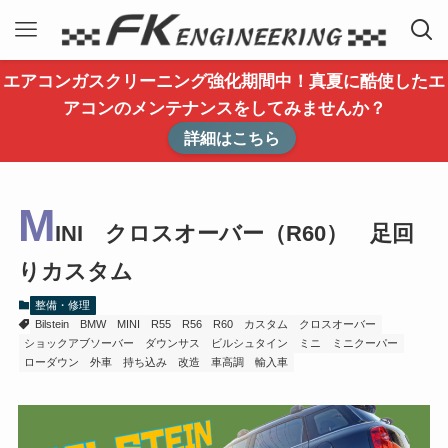
エアコンガスクリーニング強化期間中！真夏に酷使したエ
アコンのメンテナンスをしてみませんか？
詳細はこちら
M
INI クロスオーバー（R60） 足回
りカスタム
整備・修理
Bilstein
BMW
MINI
R55
R56
R60
カスタム
クロスオーバー
ショックアブソーバー
ダウンサス
ビルシュタイン
ミニ
ミニクーパー
ローダウン
外車
持ち込み
改造
車高調
輸入車