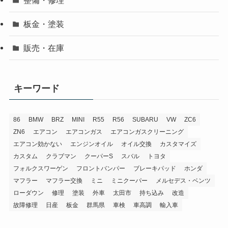
板金・塗装
販売・在庫
キーワード
86
BMW
BRZ
MINI
R55
R56
SUBARU
VW
ZC6
ZN6
エアコン
エアコンガス
エアコンガスクリーニング
エアコン効かない
エンジンオイル
オイル交換
カスタマイズ
カスタム
クラブマン
クーパーS
スバル
トヨタ
フォルクスワーゲン
フロントバンパー
ブレーキパッド
ホンダ
マフラー
マフラー交換
ミニ
ミニクーパー
メルセデス・ベンツ
ローダウン
修理
塗装
外車
太田市
持ち込み
改造
故障修理
日産
板金
群馬県
車検
車高調
輸入車