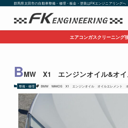
群馬県太田市の自動車整備・修理・板金・塗装はFKエンジニアリングへ
エアコンガスクリーニング
B
MW X1 エンジンオイル&オ
整備・修理
BMW
WAKOS
X1
エンジンオイル
オイルエレメント