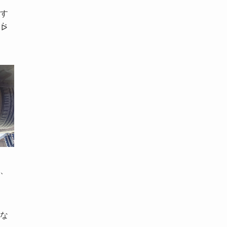
す
、
な