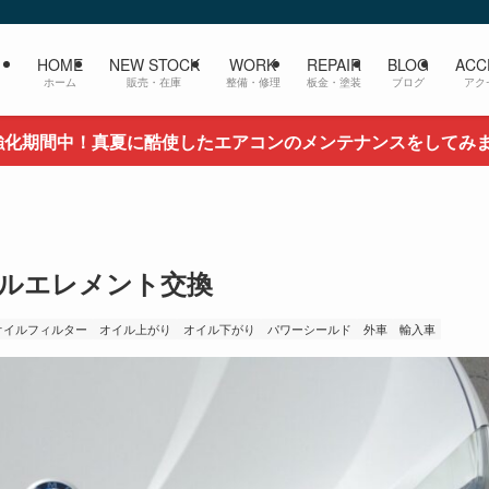
HOME
NEW STOCK
WORK
REPAIR
BLOG
ACC
ホーム
販売・在庫
整備・修理
板金・塗装
ブログ
アク
強化期間中！真夏に酷使したエアコンのメンテナンスをしてみ
イルエレメント交換
オイルフィルター
オイル上がり
オイル下がり
パワーシールド
外車
輸入車