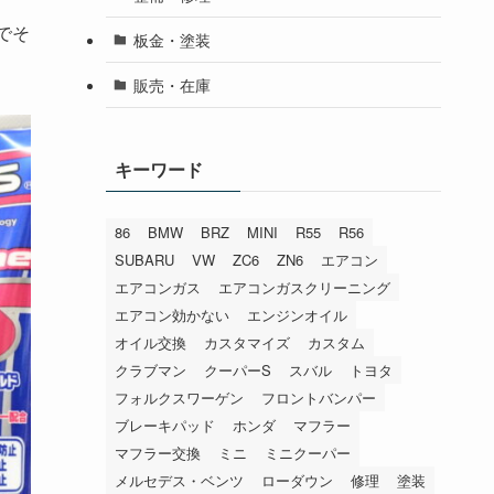
でそ
板金・塗装
販売・在庫
キーワード
86
BMW
BRZ
MINI
R55
R56
SUBARU
VW
ZC6
ZN6
エアコン
エアコンガス
エアコンガスクリーニング
エアコン効かない
エンジンオイル
オイル交換
カスタマイズ
カスタム
クラブマン
クーパーS
スバル
トヨタ
フォルクスワーゲン
フロントバンパー
ブレーキパッド
ホンダ
マフラー
マフラー交換
ミニ
ミニクーパー
メルセデス・ベンツ
ローダウン
修理
塗装