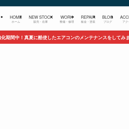
HOME
NEW STOCK
WORK
REPAIR
BLOG
ACC
ホーム
販売・在庫
整備・修理
板金・塗装
ブログ
アク
強化期間中！真夏に酷使したエアコンのメンテナンスをしてみ