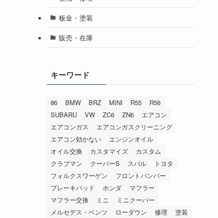
板金・塗装
販売・在庫
キーワード
86
BMW
BRZ
MINI
R55
R56
SUBARU
VW
ZC6
ZN6
エアコン
エアコンガス
エアコンガスクリーニング
エアコン効かない
エンジンオイル
オイル交換
カスタマイズ
カスタム
クラブマン
クーパーS
スバル
トヨタ
フォルクスワーゲン
フロントバンパー
ブレーキパッド
ホンダ
マフラー
マフラー交換
ミニ
ミニクーパー
メルセデス・ベンツ
ローダウン
修理
塗装