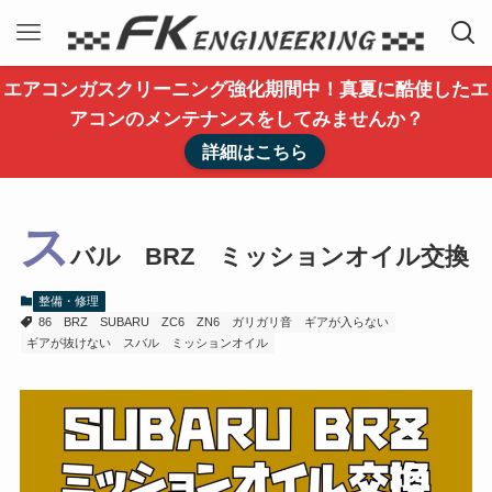
エアコンガスクリーニング強化期間中！真夏に酷使したエ
アコンのメンテナンスをしてみませんか？
詳細はこちら
ス
バル BRZ ミッションオイル交換
整備・修理
86
BRZ
SUBARU
ZC6
ZN6
ガリガリ音
ギアが入らない
ギアが抜けない
スバル
ミッションオイル