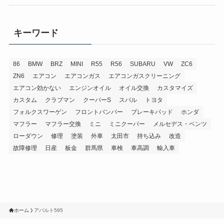
キーワード
86
BMW
BRZ
MINI
R55
R56
SUBARU
VW
ZC6
ZN6
エアコン
エアコンガス
エアコンガスクリーニング
エアコン効かない
エンジンオイル
オイル交換
カスタマイズ
カスタム
クラブマン
クーパーS
スバル
トヨタ
フォルクスワーゲン
フロントバンパー
ブレーキパッド
ホンダ
マフラー
マフラー交換
ミニ
ミニクーパー
メルセデス・ベンツ
ローダウン
修理
塗装
外車
太田市
持ち込み
改造
故障修理
日産
板金
群馬県
車検
車高調
輸入車
ホーム
アバルト595