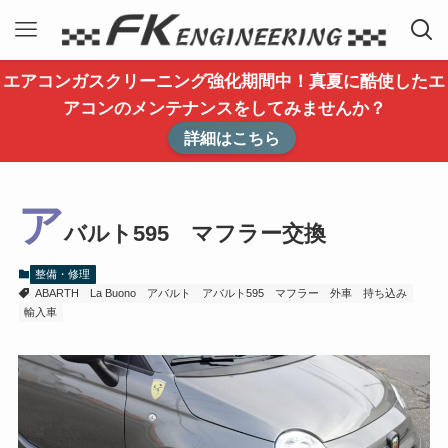
エアコンガスクリーニング強化期間中！真夏に酷使したエ
アコンのメンテナンスをしてみませんか？
詳細はこちら
ア
バルト595 マフラー交換
整備・修理
ABARTH
La Buono
アバルト
アバルト595
マフラー
外車
持ち込み
輸入車