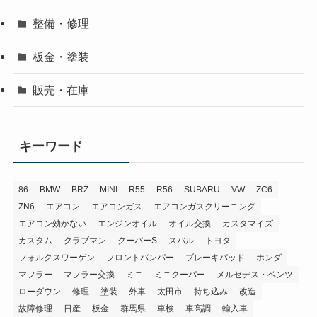
整備・修理
板金・塗装
販売・在庫
キーワード
86
BMW
BRZ
MINI
R55
R56
SUBARU
VW
ZC6
ZN6
エアコン
エアコンガス
エアコンガスクリーニング
エアコン効かない
エンジンオイル
オイル交換
カスタマイズ
カスタム
クラブマン
クーパーS
スバル
トヨタ
フォルクスワーゲン
フロントバンパー
ブレーキパッド
ホンダ
マフラー
マフラー交換
ミニ
ミニクーパー
メルセデス・ベンツ
ローダウン
修理
塗装
外車
太田市
持ち込み
改造
故障修理
日産
板金
群馬県
車検
車高調
輸入車