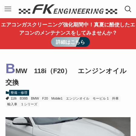
エアコンガスクリーニング強化期間中！真夏に酷使したエ
アコンのメンテナンスをしてみませんか？
詳細はこちら
B
MW 118i（F20） エンジンオイル
交換
整備・修理
118i
B38B
BMW
F20
Mobile1
エンジンオイル
モービル 1
外車
輸入車
１シリーズ