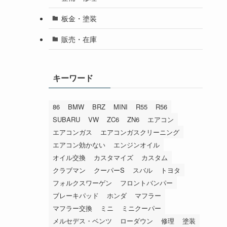
板金・塗装
販売・在庫
キーワード
86
BMW
BRZ
MINI
R55
R56
SUBARU
VW
ZC6
ZN6
エアコン
エアコンガス
エアコンガスクリーニング
エアコン効かない
エンジンオイル
オイル交換
カスタマイズ
カスタム
クラブマン
クーパーS
スバル
トヨタ
フォルクスワーゲン
フロントバンパー
ブレーキパッド
ホンダ
マフラー
マフラー交換
ミニ
ミニクーパー
メルセデス・ベンツ
ローダウン
修理
塗装