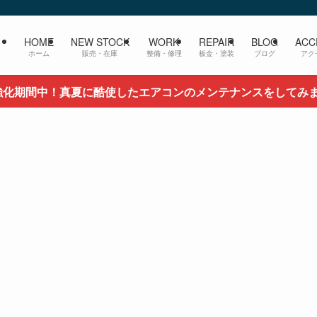
HOME
NEW STOCK
WORK
REPAIR
BLOG
ACC
ホーム
販売・在庫
整備・修理
板金・塗装
ブログ
アク
強化期間中！真夏に酷使したエアコンのメンテナンスをしてみ