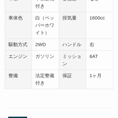
付き
車体色
白（ペッ
排気量
1600cc
パーホワ
イト）
駆動方式
2WD
ハンドル
右
エンジン
ガソリン
ミッショ
6AT
ン
整備
法定整備
保証
1ヶ月
付き