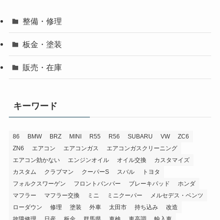
整備・修理
板金・塗装
販売・在庫
キーワード
86
BMW
BRZ
MINI
R55
R56
SUBARU
VW
ZC6
ZN6
エアコン
エアコンガス
エアコンガスクリーニング
エアコン効かない
エンジンオイル
オイル交換
カスタマイズ
カスタム
クラブマン
クーパーS
スバル
トヨタ
フォルクスワーゲン
フロントバンパー
ブレーキパッド
ホンダ
マフラー
マフラー交換
ミニ
ミニクーパー
メルセデス・ベンツ
ローダウン
修理
塗装
外車
太田市
持ち込み
改造
故障修理
日産
板金
群馬県
車検
車高調
輸入車