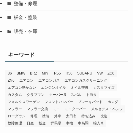
整備・修理
板金・塗装
販売・在庫
キーワード
86
BMW
BRZ
MINI
R55
R56
SUBARU
VW
ZC6
ZN6
エアコン
エアコンガス
エアコンガスクリーニング
エアコン効かない
エンジンオイル
オイル交換
カスタマイズ
カスタム
クラブマン
クーパーS
スバル
トヨタ
フォルクスワーゲン
フロントバンパー
ブレーキパッド
ホンダ
マフラー
マフラー交換
ミニ
ミニクーパー
メルセデス・ベンツ
ローダウン
修理
塗装
外車
太田市
持ち込み
改造
故障修理
日産
板金
群馬県
車検
車高調
輸入車